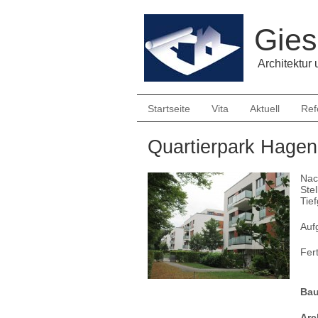
Gies
Architektur
Startseite
Vita
Aktuell
Ref
Quartierpark Hagen
Nac
Ste
Tief
Auf
Fer
Bau
Arc