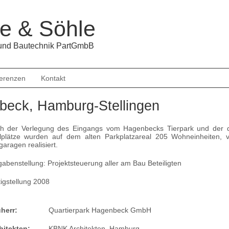
e & Söhle
 und Bautechnik PartGmbB
erenzen
Kontakt
beck, Hamburg-Stellingen
h der Verlegung des Eingangs vom Hagenbecks Tierpark und der 
llplätze wurden auf dem alten Parkplatzareal 205 Wohneinheiten, v
garagen realisiert.
gabenstellung: Projektsteuerung aller am Bau Beteiligten
tigstellung 2008
herr:
Quartierpark Hagenbeck GmbH
hitekten:
KBNK Architekten, Hamburg